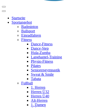
Startseite
Sportangebot
Badminton
Ballsport
Einradfahren
Fitness
Dance-Fitness
Dance-Step
Hula-Zumba
Langhantel-Training
Physio-Fitness
Pilates
Seniorengymnastik
Sweat & Smile
Tabata
Fußball
1. Herren
Herren Ü32
Herren Ü40
Alt-Herren
1. Damen