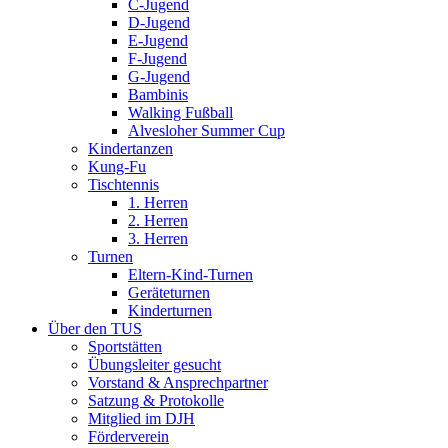
C-Jugend
D-Jugend
E-Jugend
F-Jugend
G-Jugend
Bambinis
Walking Fußball
Alvesloher Summer Cup
Kindertanzen
Kung-Fu
Tischtennis
1. Herren
2. Herren
3. Herren
Turnen
Eltern-Kind-Turnen
Geräteturnen
Kinderturnen
Über den TUS
Sportstätten
Übungsleiter gesucht
Vorstand & Ansprechpartner
Satzung & Protokolle
Mitglied im DJH
Förderverein