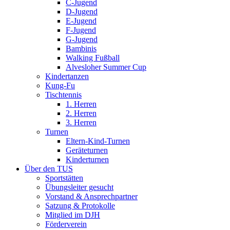
C-Jugend
D-Jugend
E-Jugend
F-Jugend
G-Jugend
Bambinis
Walking Fußball
Alvesloher Summer Cup
Kindertanzen
Kung-Fu
Tischtennis
1. Herren
2. Herren
3. Herren
Turnen
Eltern-Kind-Turnen
Geräteturnen
Kinderturnen
Über den TUS
Sportstätten
Übungsleiter gesucht
Vorstand & Ansprechpartner
Satzung & Protokolle
Mitglied im DJH
Förderverein