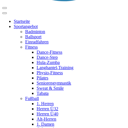
Startseite
Sportangebot
Badminton
Ballsport
Einradfahren
Fitness
Dance-Fitness
Dance-Step
Hula-Zumba
Langhantel-Training
Physio-Fitness
Pilates
Seniorengymnastik
Sweat & Smile
Tabata
Fußball
1. Herren
Herren Ü32
Herren Ü40
Alt-Herren
1. Damen