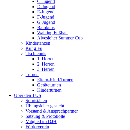
C-Jugend
D-Jugend
E-Jugend
F-Jugend
G-Jugend
Bambinis
Walking Fußball
Alvesloher Summer Cup
Kindertanzen
Kung-Fu
Tischtennis
1. Herren
2. Herren
3. Herren
Turnen
Eltern-Kind-Turnen
Geräteturnen
Kinderturnen
Über den TUS
Sportstätten
Übungsleiter gesucht
Vorstand & Ansprechpartner
Satzung & Protokolle
Mitglied im DJH
Förderverein