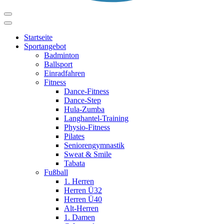
Startseite
Sportangebot
Badminton
Ballsport
Einradfahren
Fitness
Dance-Fitness
Dance-Step
Hula-Zumba
Langhantel-Training
Physio-Fitness
Pilates
Seniorengymnastik
Sweat & Smile
Tabata
Fußball
1. Herren
Herren Ü32
Herren Ü40
Alt-Herren
1. Damen