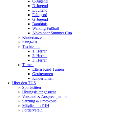
C-Jugend
D-Jugend
E-Jugend
F-Jugend
G-Jugend
Bambinis
Walking Fußball
Alvesloher Summer Cup
Kindertanzen
Kung-Fu
Tischtennis
1. Herren
2. Herren
3. Herren
Turnen
Eltern-Kind-Turnen
Geräteturnen
Kinderturnen
Über den TUS
Sportstätten
Übungsleiter gesucht
Vorstand & Ansprechpartner
Satzung & Protokolle
Mitglied im DJH
Förderverein