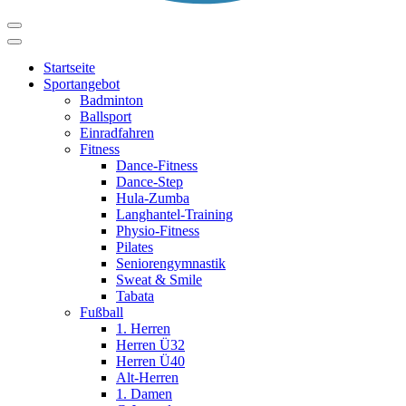
Startseite
Sportangebot
Badminton
Ballsport
Einradfahren
Fitness
Dance-Fitness
Dance-Step
Hula-Zumba
Langhantel-Training
Physio-Fitness
Pilates
Seniorengymnastik
Sweat & Smile
Tabata
Fußball
1. Herren
Herren Ü32
Herren Ü40
Alt-Herren
1. Damen